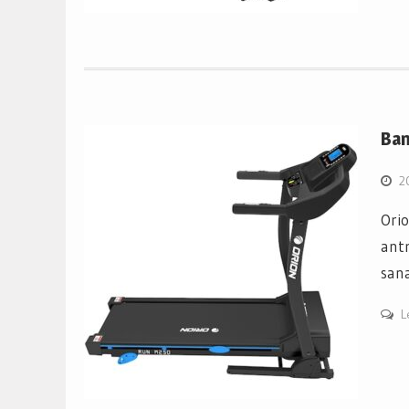
Ban
2
Ori
ant
sana
L