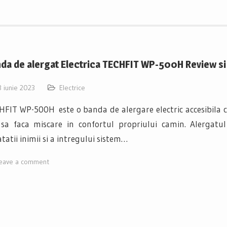
da de alergat Electrica TECHFIT WP-500H Review s
3 iunie 2023
Electrice
FIT WP-500H este o banda de alergare electric accesibila ca
 sa faca miscare in confortul propriului camin. Alergatul
tatii inimii si a intregului sistem…
eave a comment