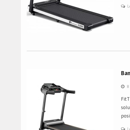
L
Ban
8
Fit
solu
posi
L