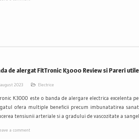
da de alergat FitTronic K3000 Review si Pareri utile
 august 2023
Electrice
ronic K3000 este o banda de alergare electrica excelenta pe
gatul ofera multiple beneficii precum imbunatatirea sanatat
cerea tensiunii arteriale si a gradului de vascozitate a sange
eave a comment