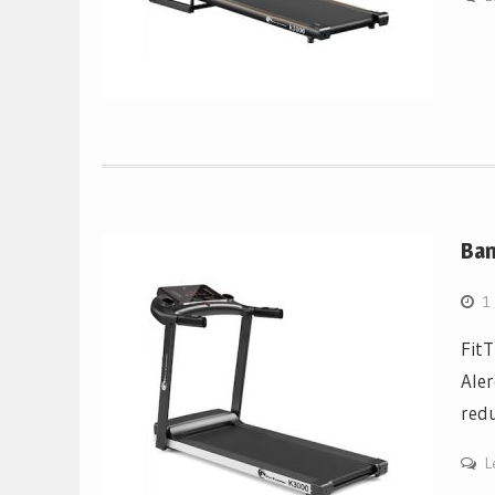
Ban
1
FitT
Aler
redu
L