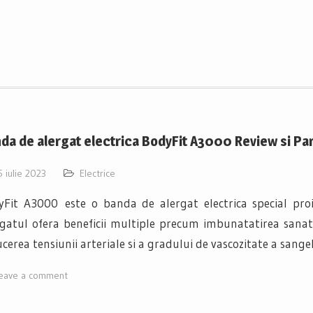
da de alergat electrica BodyFit A3000 Review si Par
5 iulie 2023
Electrice
yFit A3000 este o banda de alergat electrica special pro
gatul ofera beneficii multiple precum imbunatatirea sanatat
cerea tensiunii arteriale si a gradului de vascozitate a sange
eave a comment