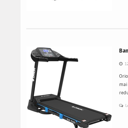
Ban
1
Ori
mai 
redu
L