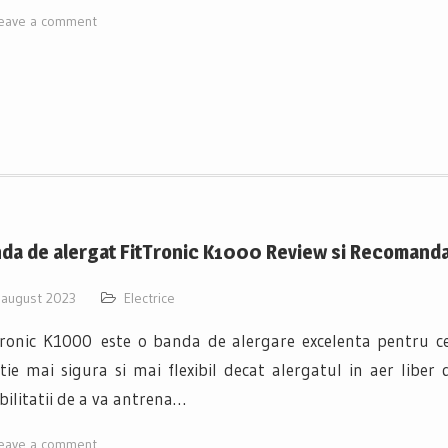
eave a comment
da de alergat FitTronic K1000 Review si Recomanda
 august 2023
Electrice
Tronic K1000 este o banda de alergare excelenta pentru cei
tie mai sigura si mai flexibil decat alergatul in aer liber 
bilitatii de a va antrena…
eave a comment