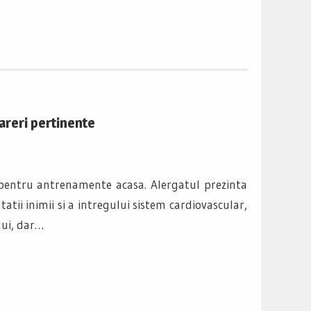
areri pertinente
pentru antrenamente acasa. Alergatul prezinta
tii inimii si a intregului sistem cardiovascular,
lui, dar…