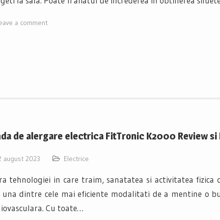
geti la sala. Poate fi aliatul de increderea in obtinerea siluete
eave a comment
da de alergare electrica FitTronic K2000 Review si 
2 august 2023
Electrice
ra tehnologiei in care traim, sanatatea si activitatea fizica
 una dintre cele mai eficiente modalitati de a mentine o bu
iovasculara. Cu toate…