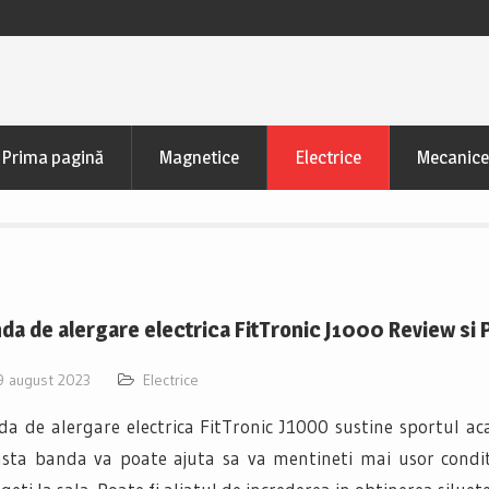
Prima pagină
Magnetice
Electrice
Mecanice
da de alergare electrica FitTronic J1000 Review si P
9 august 2023
Electrice
a de alergare electrica FitTronic J1000 sustine sportul ac
sta banda va poate ajuta sa va mentineti mai usor conditi