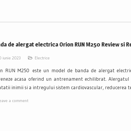
da de alergat electrica Orion RUN M250 Review si 
0 iunie 2023
Electrice
on RUN M250 este un model de banda de alergat electric s
reneze acasa oferind un antrenament echilibrat. Alergatul
tatii inimii si a intregului sistem cardiovascular, reducerea t
eave a comment