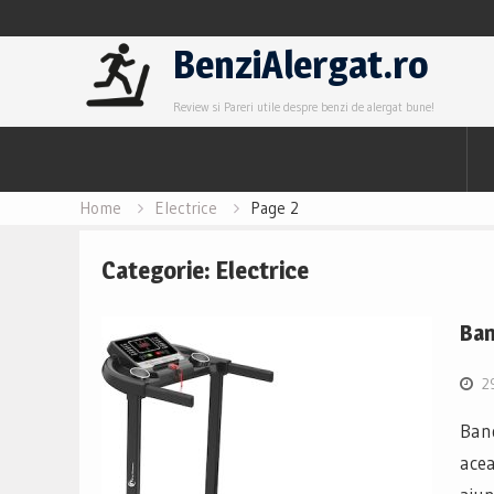
Skip
BenziAlergat.ro
to
Review si Pareri utile despre benzi de alergat bune!
content
Home
Electrice
Page 2
Categorie:
Electrice
Ban
2
Band
acea