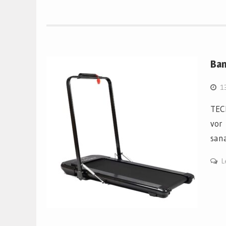
Ban
1
TECH
vor
sana
L