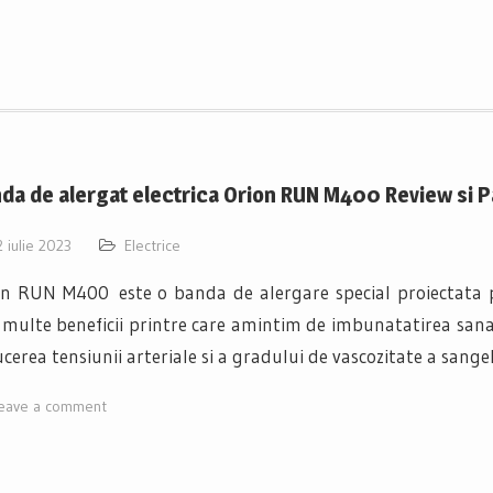
da de alergat electrica Orion RUN M400 Review si P
2 iulie 2023
Electrice
on RUN M400 este o banda de alergare special proiectata 
multe beneficii printre care amintim de imbunatatirea sanata
cerea tensiunii arteriale si a gradului de vascozitate a sange
eave a comment