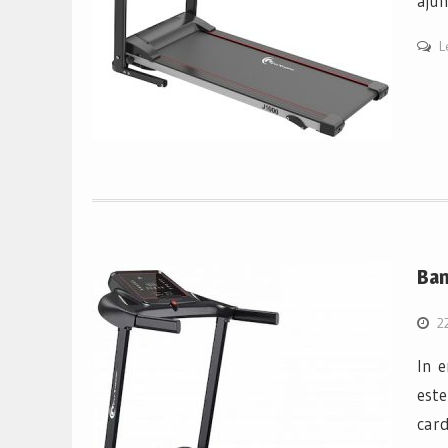
ajun
L
Ban
2
In e
este
card