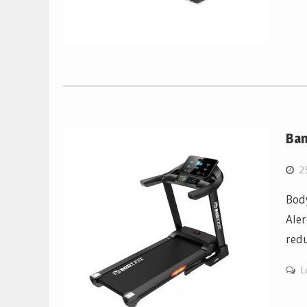
Ban
2
Bod
Aler
redu
L