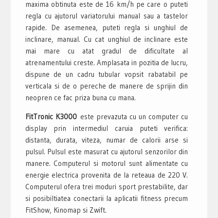
maxima obtinuta este de 16 km/h pe care o puteti
regla cu ajutorul variatorului manual sau a tastelor
rapide. De asemenea, puteti regla si unghiul de
inclinare, manual. Cu cat unghiul de inclinare este
mai mare cu atat gradul de dificultate al
atrenamentului creste. Amplasata in pozitia de lucru,
dispune de un cadru tubular vopsit rabatabil pe
verticala si de o pereche de manere de sprijin din
neopren ce fac priza buna cu mana.
FitTronic K3000
este prevazuta cu un computer cu
display prin intermediul caruia puteti verifica:
distanta, durata, viteza, numar de calorii arse si
pulsul. Pulsul este masurat cu ajutorul senzorilor din
manere. Computerul si motorul sunt alimentate cu
energie electrica provenita de la reteaua de 220 V.
Computerul ofera trei moduri sport prestabilite, dar
si posibiltiatea conectarii la aplicatii fitness precum
FitShow, Kinomap si Zwift.