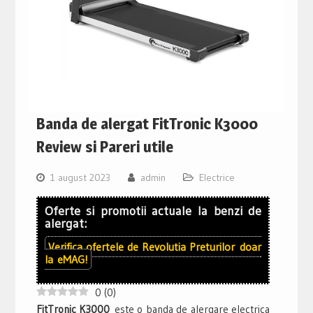
Banda de alergat FitTronic K3000
Review si Pareri utile
1 august 2023
admin
Electrice
Oferte si promotii actuale la benzi de
alergat:
Verifica ofertele de
Revolutia Preturilor
doar
la
eMAG!
0
(
0
)
FitTronic K3000
este o banda de alergare electrica