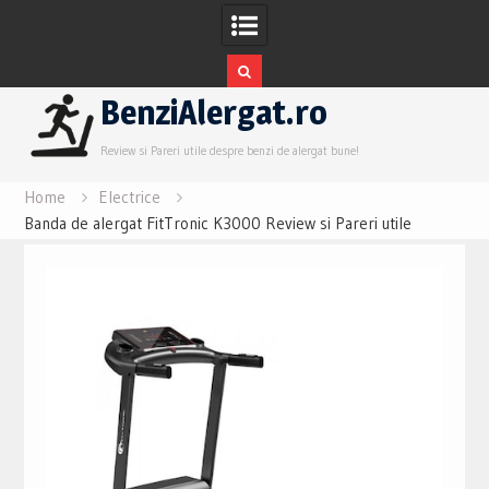
Skip
BenziAlergat.ro
to
content
Review si Pareri utile despre benzi de alergat bune!
Home
Electrice
Banda de alergat FitTronic K3000 Review si Pareri utile