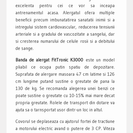
excelenta pentru cei ce vor sa inceapa
antrenamentul acasa. Alergatul ofera multiple
beneficii precum imbunatatirea sanatatii inimii si a
intregului sistem cardiovascular, reducerea tensiunii
arteriale si a gradului de vascozitate a sangelui, dar
si cresterea numarului de celule rosii si a debitului
de sange.
Banda de alergat FitTronic K3000
este un model
pliabil ce ocupa putin spatiu de depozitare.
Suprafata de alergare masoara 47 cm latime si 126
cm lungime putand sustine o greutate de pana la
130 de kg. Se recomanda alegerea unei benzi ce
poate sustine o greutate cu 10-15% mai mare decat
propria greutate. Rolele de transport din dotare va
ajuta sa o tarnsportat usor dintr-un loc in altul.
Covorul se deplaseaza cu ajutorul fortei de tractiune
a motorului electric avand o putere de 3 CP. Viteza