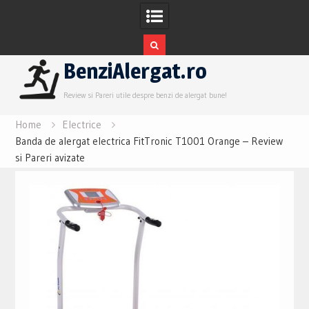
Skip
BenziAlergat.ro
to
content
Review si Pareri utile despre benzi de alergat bune!
Home
Electrice
Banda de alergat electrica FitTronic T1001 Orange – Review
si Pareri avizate