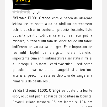
la
eMAG!
0
(
0
)
FitTronic T1001 Orange
este o banda de alergare
ieftina, ce te poate ajuta sa obtii un antrenament
echilibrat chiar in confortul propriei locuinte. Este
potrivita pentru toti cei care vor sa faca putina
miscare, putand fi utilizata de orice fel de utilizatori
indiferent de varsta sau de gen. Este important de
reamintit faptul ca alergatul ofera beneficii
importante cum ar fi imbunatatirea sanatatii inimii si
a intregului sistem cardiovascular, reducerea
gradului de vascozitate al sangelui si a tensiunii
arteriale, precum cresterea debitului de sange si a
numarului de celule rosii.
Banda FitTronic T1001 Orange
se poate plia foarte
usor, ocupand putin spatiu de depozitare in locuinta.
Covorul rulant masoara 36 cm latime si 104 cm