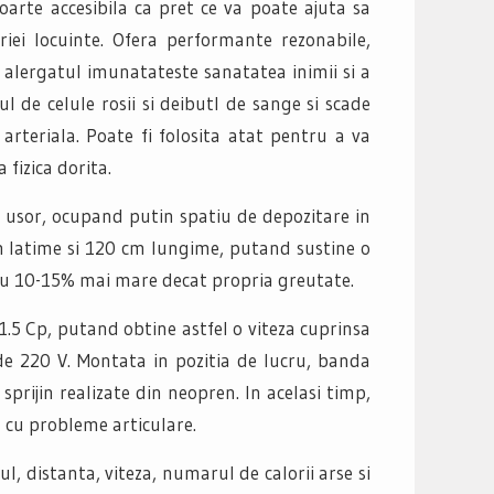
oarte accesibila ca pret ce va poate ajuta sa
riei locuinte. Ofera performante rezonabile,
al, alergatul imunatateste sanatatea inimii si a
l de celule rosii si deibutl de sange si scade
arteriala. Poate fi folosita atat pentru a va
 fizica dorita.
e usor, ocupand putin spatiu de depozitare in
 latime si 120 cm lungime, putand sustine o
 cu 10-15% mai mare decat propria greutate.
1.5 Cp, putand obtine astfel o viteza cuprinsa
de 220 V. Montata in pozitia de lucru, banda
prijin realizate din neopren. In acelasi timp,
u cu probleme articulare.
, distanta, viteza, numarul de calorii arse si