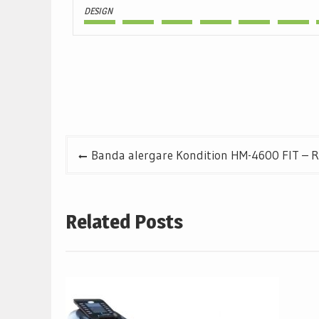
DESIGN
Navigare
Banda alergare Kondition HM-4600 FIT – Re
în
articole
Related Posts