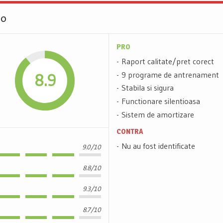
00
PRO
Raport calitate/pret corect
9 programe de antrenament
8.9
Stabila si sigura
Functionare silentioasa
Sistem de amortizare
CONTRA
Nu au fost identificate
9.0/10
8.8/10
9.3/10
8.7/10