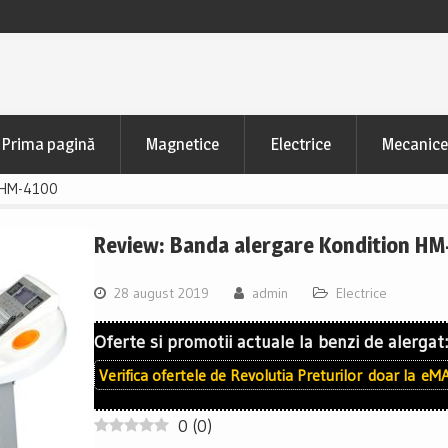
Prima pagină
Magnetice
Electrice
Mecanice
n HM-4100
Review: Banda alergare Kondition H
28 august 2019
admin
Electrice
Oferte si promotii actuale la benzi de alergat:
Verifica ofertele de
Revolutia Preturilor
doar la
eMA
0
(
0
)