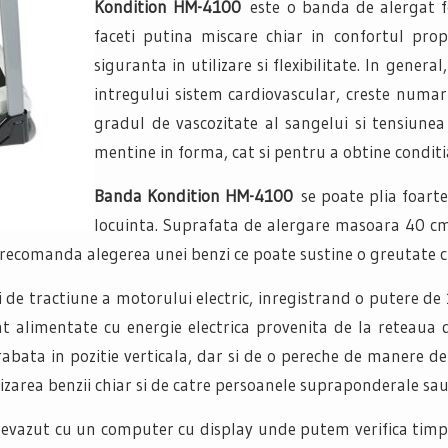
Kondition HM-4100
este o banda de alergat f
faceti putina miscare chiar in confortul prop
siguranta in utilizare si flexibilitate. In gener
intregului sistem cardiovascular, creste numaru
gradul de vascozitate al sangelui si tensiunea 
mentine in forma, cat si pentru a obtine conditia
Banda Kondition HM-4100
se poate plia foart
locuinta. Suprafata de alergare masoara 40 cm
se recomanda alegerea unei benzi ce poate sustine o greutate
 de tractiune a motorului electric, inregistrand o putere de 
t alimentate cu energie electrica provenita de la reteaua 
bata in pozitie verticala, dar si de o pereche de manere de s
lizarea benzii chiar si de catre persoanele supraponderale sa
revazut cu un computer cu display unde putem verifica timpul