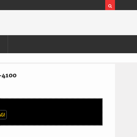
M-4100
G!