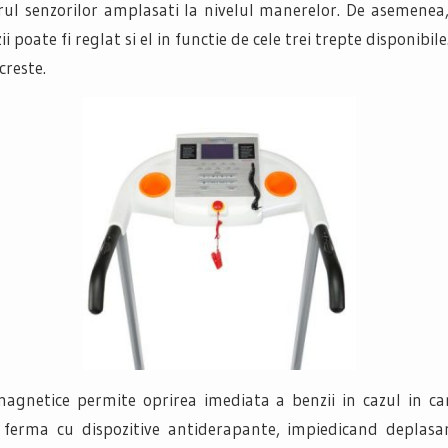
torul senzorilor amplasati la nivelul manerelor. De asemen
zii poate fi reglat si el in functie de cele trei trepte disponib
creste.
gnetice permite oprirea imediata a benzii in cazul in care
 ferma cu dispozitive antiderapante, impiedicand deplasar