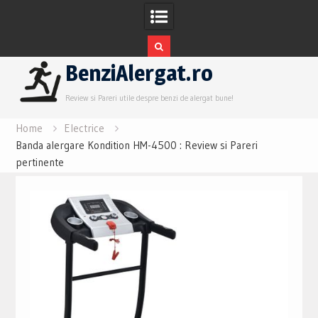
Skip
BenziAlergat.ro
to
content
Review si Pareri utile despre benzi de alergat bune!
Home
Electrice
Banda alergare Kondition HM-4500 : Review si Pareri
pertinente