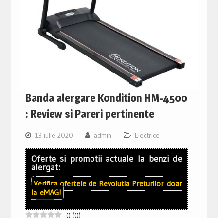
Banda alergare Kondition HM-4500
: Review si Pareri pertinente
13 iulie 2020
admin
Electrice
Oferte si promotii actuale la benzi de
alergat:
Verifica ofertele de
Revolutia Preturilor
doar
la
eMAG!
0
(
0
)