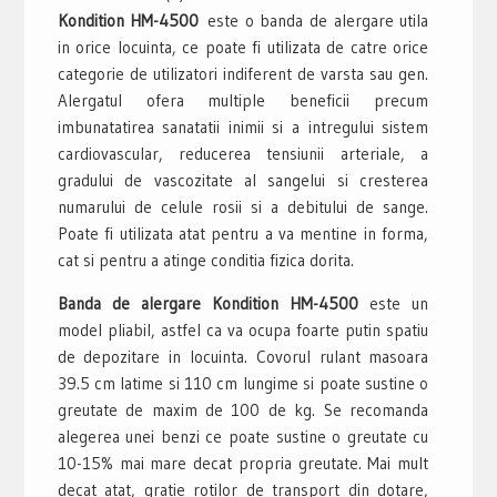
Kondition HM-4500
este o banda de alergare utila
in orice locuinta, ce poate fi utilizata de catre orice
categorie de utilizatori indiferent de varsta sau gen.
Alergatul ofera multiple beneficii precum
imbunatatirea sanatatii inimii si a intregului sistem
cardiovascular, reducerea tensiunii arteriale, a
gradului de vascozitate al sangelui si cresterea
numarului de celule rosii si a debitului de sange.
Poate fi utilizata atat pentru a va mentine in forma,
cat si pentru a atinge conditia fizica dorita.
Banda de alergare Kondition HM-4500
este un
model pliabil, astfel ca va ocupa foarte putin spatiu
de depozitare in locuinta. Covorul rulant masoara
39.5 cm latime si 110 cm lungime si poate sustine o
greutate de maxim de 100 de kg. Se recomanda
alegerea unei benzi ce poate sustine o greutate cu
10-15% mai mare decat propria greutate. Mai mult
decat atat, gratie rotilor de transport din dotare,