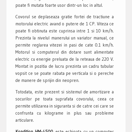
poate fi mutata foarte usor dintr-un loc in altul.
Covorul se deplaseaza gratie fortei de tractiune a
motorului electric avand o putere de 1 CP. Viteza ce
poate fi obtinuta este cuprinsa intre 1 si 10 km/h.
Prezinta la nivelul manerului un variator manual, ce
permite reglarea vitezei in pasi de cate 0.1 km/h.
Motorul si computerul din dotare sunt alimentate
electric cu energie preluata de la reteaua de 220 V.
Montat in pozitia de lucru prezinta un cadru tubular
vopsit ce se poate rabata pe verticala si o pereche
de manere de sprijin din neopren.
Totodata, este prezent si sistemul de amortizare a
socurilor pe toata suprafata covorului, ceea ce
permite utilizarea in siguranta si de catre cei care se
confrunta cu kilograme in plus sau probleme
articulare.
Kondition HM-4500
este echipata cu un computer