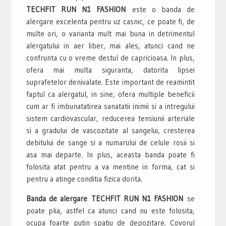
TECHFIT RUN N1 FASHION
este o banda de
alergare excelenta pentru uz casnic, ce poate fi, de
multe ori, o varianta mult mai buna in detrimentul
alergatului in aer liber, mai ales, atunci cand ne
confrunta cu o vreme destul de capricioasa. In plus,
ofera mai multa siguranta, datorita lipsei
suprafetelor denivalate. Este important de reamintit
faptul ca alergatul, in sine, ofera multiple beneficii
cum ar fi imbunatatirea sanatatii inimii si a intregului
sistem cardiovascular, reducerea tensiunii arteriale
si a gradului de vascozitate al sangelui, cresterea
debitului de sange si a numarului de celule rosii si
asa mai departe. In plus, aceasta banda poate fi
folosita atat pentru a va mentine in forma, cat si
pentru a atinge conditia fizica dorita.
Banda de alergare TECHFIT RUN N1 FASHION
se
poate plia, astfel ca atunci cand nu este folosita,
ocupa foarte putin spatiu de depozitare. Covorul