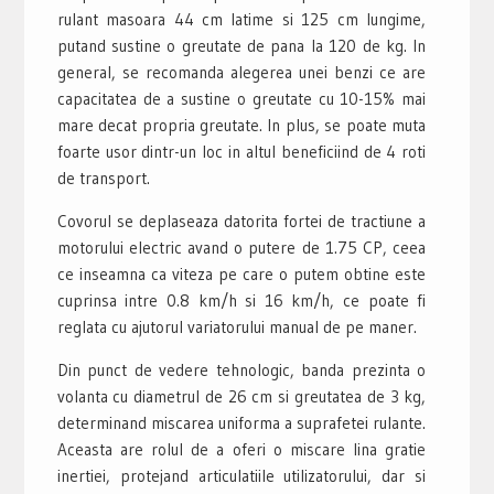
rulant masoara 44 cm latime si 125 cm lungime,
putand sustine o greutate de pana la 120 de kg. In
general, se recomanda alegerea unei benzi ce are
capacitatea de a sustine o greutate cu 10-15% mai
mare decat propria greutate. In plus, se poate muta
foarte usor dintr-un loc in altul beneficiind de 4 roti
de transport.
Covorul se deplaseaza datorita fortei de tractiune a
motorului electric avand o putere de 1.75 CP, ceea
ce inseamna ca viteza pe care o putem obtine este
cuprinsa intre 0.8 km/h si 16 km/h, ce poate fi
reglata cu ajutorul variatorului manual de pe maner.
Din punct de vedere tehnologic, banda prezinta o
volanta cu diametrul de 26 cm si greutatea de 3 kg,
determinand miscarea uniforma a suprafetei rulante.
Aceasta are rolul de a oferi o miscare lina gratie
inertiei, protejand articulatiile utilizatorului, dar si