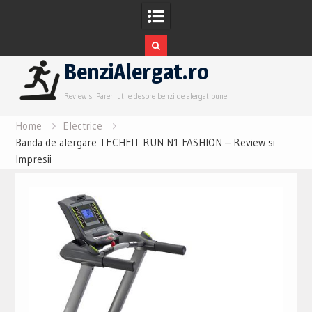
Skip
BenziAlergat.ro
to
content
Review si Pareri utile despre benzi de alergat bune!
Home
Electrice
Banda de alergare TECHFIT RUN N1 FASHION – Review si
Impresii