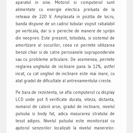
aparatul in sine. Motorul si computerul sunt
alimentate cu energie electica preluata de la
reteaua de 220 V. Amplasata in pozitia de lucru,
banda dispune de un cadrul tubular vopsit rabatabil
pe verticala, dar si o pereche de manere de sprijin
din neopren. Este prezent, totodata, si sistemul de
amortizare al socurilor, ceea ce permite utilizarea
benzii chiar si de catre persoanele supraponderale
sau cu probleme articulare. De asemenea, permite
reglarea unghiului de inclinare pana la 12%, astfel
incat, cu cat unghiul de inclinare este mai mare, cu
atat gradul de dificultate al antrenamentului creste.
Pe bara de rezistenta, se afla computerul cu display
LCD unde pot fi verificate durata, viteza, distanta,
numarul de calorii arse, gradul de inclinare, nivelul
pulsului si body fat, adica masurarea stratului de
tesut adipos. Nivelul pulsului este monitorizat cu
ajutorul senzorilor localizati la nivelul manerelor.