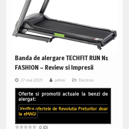
Banda de alergare TECHFIT RUN N1
FASHION – Review si Impresii
27 mai 2019
admin
Electrice
Oferte si promotii actuale la benzi de
alergat:
Verifica ofertele de
Revolutia Preturilor
doar
la
eMAG!
0
(
0
)