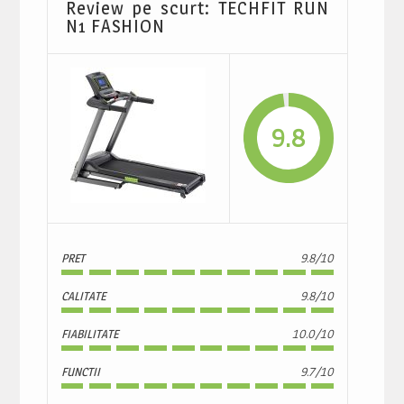
Review pe scurt: TECHFIT RUN
N1 FASHION
9.8
PRET
9.8/10
CALITATE
9.8/10
FIABILITATE
10.0/10
FUNCTII
9.7/10