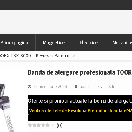
Prima pagină
Magnetice
Electrice
Mecanice
OORX TRX-8000 – Review si Pareri utile
Banda de alergare profesionala TOORX
21 noiembrie 2019
admin
Electrice
Oferte si promotii actuale la benzi de alergat:
Verifica ofertele de
Revolutia Preturilor
doar la
eMA
0
(
0
)