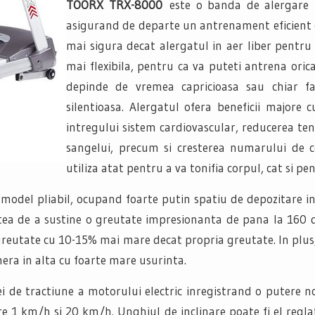
TOORX TRX-8000
este o banda de alergare p
asigurand de departe un antrenament eficient ch
mai sigura decat alergatul in aer liber pentru 
mai flexibila, pentru ca va puteti antrena oric
depinde de vremea capricioasa sau chiar far
silentioasa. Alergatul ofera beneficii majore 
intregului sistem cardiovascular, reducerea tens
sangelui, precum si cresterea numarului de ce
utiliza atat pentru a va tonifia corpul, cat si pe
 model pliabil, ocupand foarte putin spatiu de depozitare i
ea de a sustine o greutate impresionanta de pana la 160 d
 greutate cu 10-15% mai mare decat propria greutate. In plus,
era in alta cu foarte mare usurinta.
ei de tractiune a motorului electric inregistrand o putere
re 1 km/h si 20 km/h. Unghiul de inclinare poate fi el regl