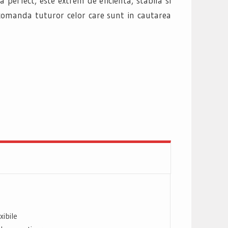
perfect, este extrem de eficienta, stabila si
ecomanda tuturor celor care sunt in cautarea
ibile