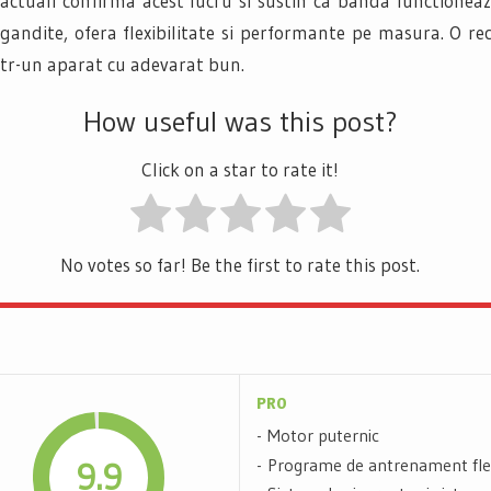
ctuali confirma acest lucru si sustin ca banda functioneaza 
gandite, ofera flexibilitate si performante pe masura. O r
ntr-un aparat cu adevarat bun.
How useful was this post?
Click on a star to rate it!
No votes so far! Be the first to rate this post.
PRO
Motor puternic
Programe de antrenament flex
9.9