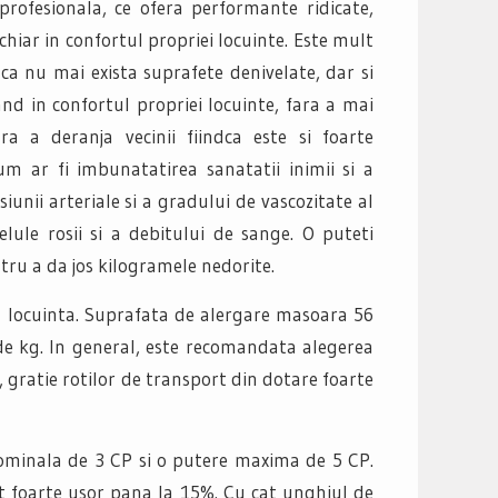
rofesionala, ce ofera performante ridicate,
iar in confortul propriei locuinte. Este mult
ca nu mai exista suprafete denivelate, dar si
and in confortul propriei locuinte, fara a mai
a a deranja vecinii fiindca este si foarte
cum ar fi imbunatatirea sanatatii inimii si a
iunii arteriale si a gradului de vascozitate al
lule rosii si a debitului de sange. O puteti
ntru a da jos kilogramele nedorite.
n locuinta. Suprafata de alergare masoara 56
e kg. In general, este recomandata alegerea
 gratie rotilor de transport din dotare foarte
 nominala de 3 CP si o putere maxima de 5 CP.
at foarte usor pana la 15%. Cu cat unghiul de