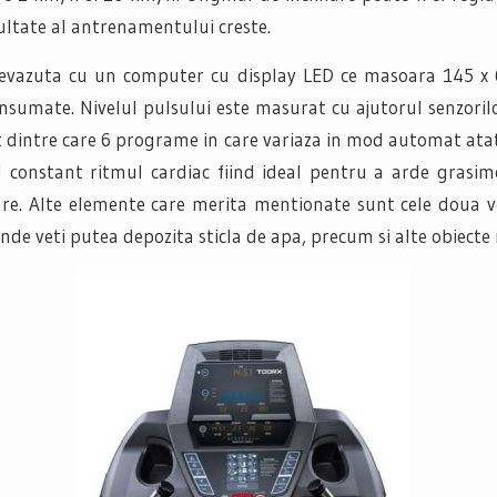
cultate al antrenamentului creste.
revazuta cu un computer cu display LED ce masoara 145 x 
 consumate. Nivelul pulsului este masurat cu ajutorul senzoril
dintre care 6 programe in care variaza in mod automat atat
and constant ritmul cardiac fiind ideal pentru a arde gras
e. Alte elemente care merita mentionate sunt cele doua ve
unde veti putea depozita sticla de apa, precum si alte obiecte