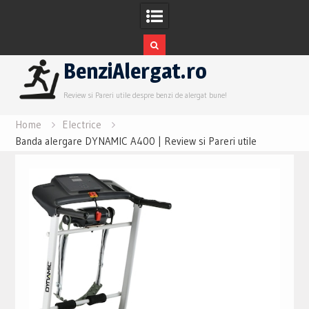
Skip
BenziAlergat.ro
to
content
Review si Pareri utile despre benzi de alergat bune!
Home
Electrice
Banda alergare DYNAMIC A400 | Review si Pareri utile