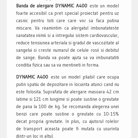
Banda de alergare DYNAMIC A400
este un model
foarte accesibil ca pret special proiectat pentru uz
casnic pentru toti care care vor sa faca putina
miscare. Va reamintim ca alergatul imbunatateste
sanatatea inimii si a intregului sistem cardiovascular,
reduce tensiunea arteriala si gradul de vascozitate al
sangelui si creste numarul de celule rosii si debitul
de sange. Banda va poate ajuta sa va imbunatatiti
conditia fizica sau sa va mentineti in forma.
DYNAMIC A400
este un model pliabil care ocupa
putin spatiu de depozitare in locuinta atunci cand nu
este folosita. Suprafata de alergare masoara 42 cm
latime si 121 cm lungime si poate sustine o greutate
de pana la 100 de kg. Se recomanda alegerea unei
benzi care poate sustine o greutate cu 10-15%
decat propria greutate. In plus, cu ajutorul rolelor
de transport aceasta poate fi mutata cu usurinta
dintr-un loc in altul.