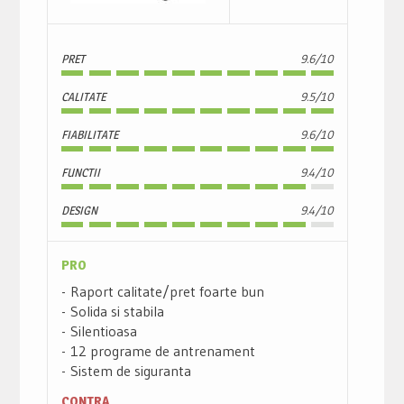
PRET
9.6/10
CALITATE
9.5/10
FIABILITATE
9.6/10
FUNCTII
9.4/10
DESIGN
9.4/10
PRO
Raport calitate/pret foarte bun
Solida si stabila
Silentioasa
12 programe de antrenament
Sistem de siguranta
CONTRA