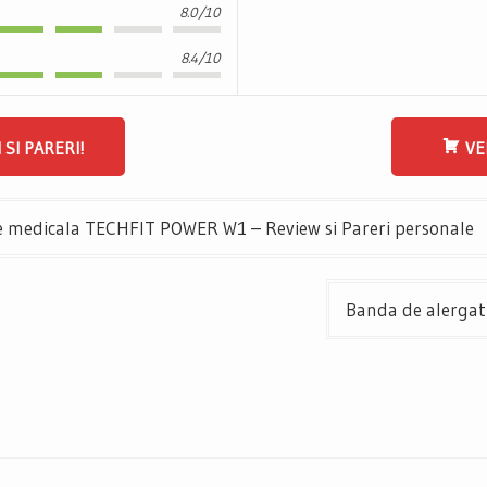
8.0/10
8.4/10
I SI PARERI!
VE
 medicala TECHFIT POWER W1 – Review si Pareri personale
Banda de alergat 