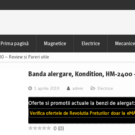
Prima pagină
Magnetice
Electrice
Mecanice
0 – Review si Pareri utile
Banda alergare, Kondition, HM-2400 – 
1 aprilie 2019
admin
Electrice
Oferte si promotii actuale la benzi de alergat:
Verifica ofertele de
Revolutia Preturilor
doar la
eMA
0
(
0
)