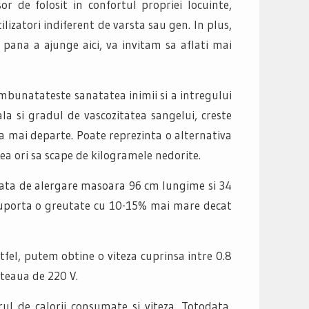
or de folosit in confortul propriei locuinte,
ilizatori indiferent de varsta sau gen. In plus,
a pana a ajunge aici, va invitam sa aflati mai
mbunatateste sanatatea inimii si a intregului
la si gradul de vascozitatea sangelui, creste
sa mai departe. Poate reprezinta o alternativa
tea ori sa scape de kilogramele nedorite.
afata de alergare masoara 96 cm lungime si 34
suporta o greutate cu 10-15% mai mare decat
tfel, putem obtine o viteza cuprinsa intre 0.8
eteaua de 220 V.
l de calorii consumate si viteza. Totodata,