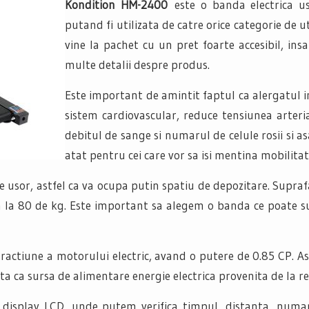
Kondition HM-2400
este o banda electrica us
putand fi utilizata de catre orice categorie de ut
vine la pachet cu un pret foarte accesibil, ins
multe detalii despre produs.
Este important de amintit faptul ca alergatul i
sistem cardiovascular, reduce tensiunea arteria
debitul de sange si numarul de celule rosii si a
atat pentru cei care vor sa isi mentina mobilita
te usor, astfel ca va ocupa putin spatiu de depozitare. Supr
a la 80 de kg. Este important sa alegem o banda ce poate 
tractiune a motorului electric, avand o putere de 0.85 CP. As
 ca sursa de alimentare energie electrica provenita de la r
display LCD, unde putem verifica timpul, distanta, numaru