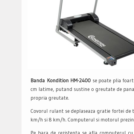
Banda Kondition HM-2400
se poate plia foar
cm latime, putand sustine o greutate de pan
propria greutate.
Covorul rulant se deplaseaza gratie fortei de 
km/h si 8 km/h. Computerul si motorul prezinta
Pe bara de rezistenta se afla computerul cu 