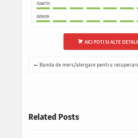
FUNCTII
DESIGN
AICI POTI SI ALTE DETALI
Navigare
Banda de mers/alergare pentru recuperare
în
articole
Related Posts