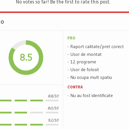
No votes so far! Be the first to rate this post.
00
PRO
Raport calitate/pret corect
Usor de montat
8.5
12 programe
Usor de folosit
Nu ocupa mult spatiu
CONTRA
Nu au fost identificate
8.8/10
8.0/10
9.2/10