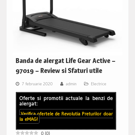
Banda de alergat Life Gear Active –
97019 – Review si Sfaturi utile
7 februarie 2020
admin
Electrice
Oferte si promotii actuale la benzi de
alergat:
Verifica ofertele de
Revolutia Preturilor
doar
la
eMAG!
0
(
0
)