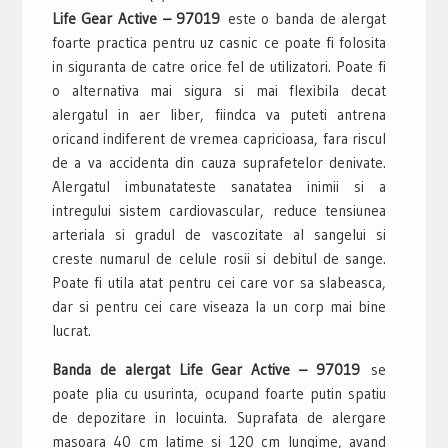
Life Gear Active – 97019
este o banda de alergat
foarte practica pentru uz casnic ce poate fi folosita
in siguranta de catre orice fel de utilizatori. Poate fi
o alternativa mai sigura si mai flexibila decat
alergatul in aer liber, fiindca va puteti antrena
oricand indiferent de vremea capricioasa, fara riscul
de a va accidenta din cauza suprafetelor denivate.
Alergatul imbunatateste sanatatea inimii si a
intregului sistem cardiovascular, reduce tensiunea
arteriala si gradul de vascozitate al sangelui si
creste numarul de celule rosii si debitul de sange.
Poate fi utila atat pentru cei care vor sa slabeasca,
dar si pentru cei care viseaza la un corp mai bine
lucrat.
Banda de alergat Life Gear Active – 97019
se
poate plia cu usurinta, ocupand foarte putin spatiu
de depozitare in locuinta. Suprafata de alergare
masoara 40 cm latime si 120 cm lungime, avand