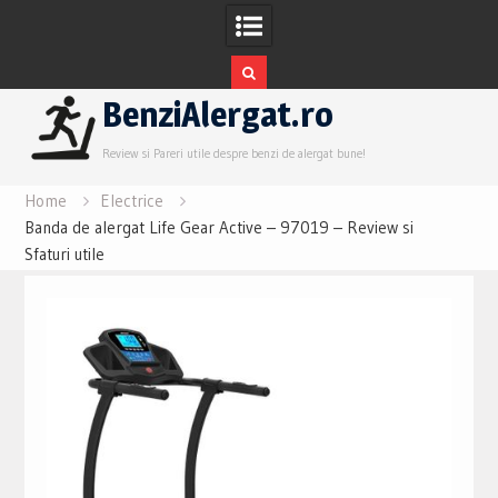
Skip
BenziAlergat.ro
to
content
Review si Pareri utile despre benzi de alergat bune!
Home
Electrice
Banda de alergat Life Gear Active – 97019 – Review si
Sfaturi utile