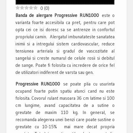
0
(
0
)
Banda de alergare Progressive RUN1000
este o
varianta foarte accesibila ca pret, pentru care pot
opta cei ce isi doresc sa se antrenze in confortul
propriului camin. Alergatul imbunatateste sanatatea
inimii si a intregului sistem cardiovascular, reduce
tensiunea arteriala si gradul de vascozitate al
sangelui si creste numarul de celule rosii si debitul
de sange. Poate fi folosita cu incredere de orice fel
de utilizatori indiferent de varsta sau gen.
Progressive RUN1000
se poate plia cu usurinta
ocupand foarte putin spatiu atunci cand nu este
folosita. Covorul rulant masoara 36 cm latime si 100
cm lungime, avand capacitatea de a sutine o
greutate de maxim 110 kg. In general, se
recomanda alegerea unei benzi care poate sustine o
greutate cu 10-15% mai mare decat propria