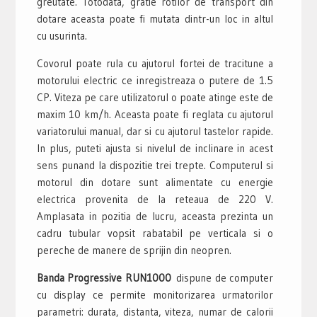
greutate. Totodata, gratie rotilor de transport din
dotare aceasta poate fi mutata dintr-un loc in altul
cu usurinta.
Covorul poate rula cu ajutorul fortei de tracitune a
motorului electric ce inregistreaza o putere de 1.5
CP. Viteza pe care utilizatorul o poate atinge este de
maxim 10 km/h. Aceasta poate fi reglata cu ajutorul
variatorului manual, dar si cu ajutorul tastelor rapide.
In plus, puteti ajusta si nivelul de inclinare in acest
sens punand la dispozitie trei trepte. Computerul si
motorul din dotare sunt alimentate cu energie
electrica provenita de la reteaua de 220 V.
Amplasata in pozitia de lucru, aceasta prezinta un
cadru tubular vopsit rabatabil pe verticala si o
pereche de manere de sprijin din neopren.
Banda Progressive RUN1000
dispune de computer
cu display ce permite monitorizarea urmatorilor
parametri: durata, distanta, viteza, numar de calorii